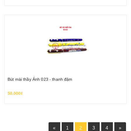
Bút mài thầy Ánh 023 - thanh đậm
50.000₫
«
1
2
3
4
»