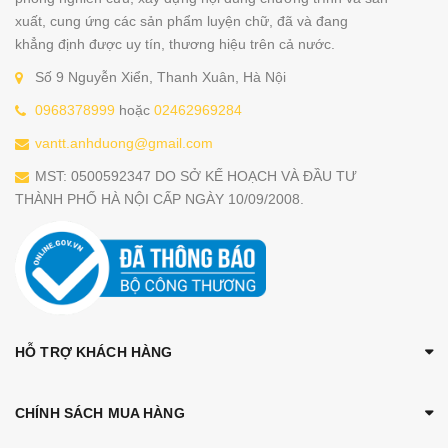
xuất, cung ứng các sản phẩm luyện chữ, đã và đang
khẳng định được uy tín, thương hiệu trên cả nước.
Số 9 Nguyễn Xiển, Thanh Xuân, Hà Nội
0968378999
hoặc
02462969284
vantt.anhduong@gmail.com
MST: 0500592347 DO SỞ KẾ HOẠCH VÀ ĐẦU TƯ
THÀNH PHỐ HÀ NỘI CẤP NGÀY 10/09/2008.
HỖ TRỢ KHÁCH HÀNG
CHÍNH SÁCH MUA HÀNG