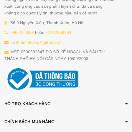
xuất, cung ứng các sản phẩm luyện chữ, đã và đang
khẳng định được uy tín, thương hiệu trên cả nước.
Số 9 Nguyễn Xiển, Thanh Xuân, Hà Nội
0968378999
hoặc
02462969284
vantt.anhduong@gmail.com
MST: 0500592347 DO SỞ KẾ HOẠCH VÀ ĐẦU TƯ
THÀNH PHỐ HÀ NỘI CẤP NGÀY 10/09/2008.
HỖ TRỢ KHÁCH HÀNG
CHÍNH SÁCH MUA HÀNG