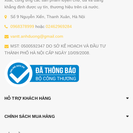
xuất, cung ứng các sản phẩm luyện chữ, đã và đang
khẳng định được uy tín, thương hiệu trên cả nước.
Số 9 Nguyễn Xiển, Thanh Xuân, Hà Nội
0968378999
hoặc
02462969284
vantt.anhduong@gmail.com
MST: 0500592347 DO SỞ KẾ HOẠCH VÀ ĐẦU TƯ
THÀNH PHỐ HÀ NỘI CẤP NGÀY 10/09/2008.
HỖ TRỢ KHÁCH HÀNG
CHÍNH SÁCH MUA HÀNG