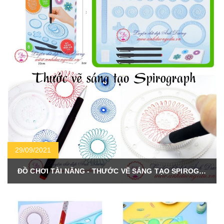
29/09/2021
ĐỒ CHƠI TÀI NĂNG - THƯỚC VẼ SÁNG TẠO SPIROGRAPH