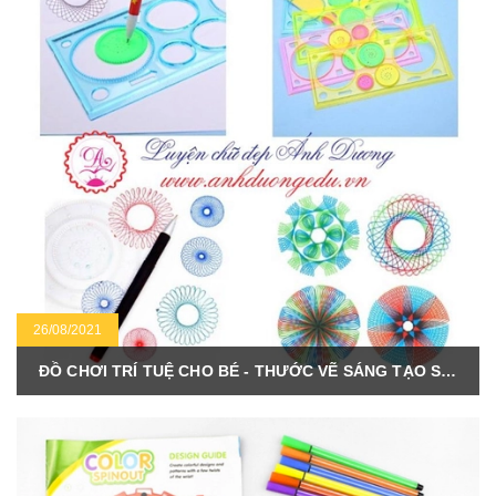
26/08/2021
ĐỒ CHƠI TRÍ TUỆ CHO BÉ - THƯỚC VẼ SÁNG TẠO STATIONREY