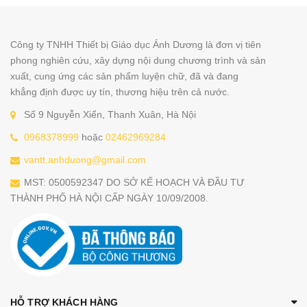
Công ty TNHH Thiết bị Giáo dục Ánh Dương là đơn vị tiên
phong nghiên cứu, xây dựng nội dung chương trình và sản
xuất, cung ứng các sản phẩm luyện chữ, đã và đang
khẳng định được uy tín, thương hiệu trên cả nước.
Số 9 Nguyễn Xiển, Thanh Xuân, Hà Nội
0968378999
hoặc
02462969284
vantt.anhduong@gmail.com
MST: 0500592347 DO SỞ KẾ HOẠCH VÀ ĐẦU TƯ
THÀNH PHỐ HÀ NỘI CẤP NGÀY 10/09/2008.
HỖ TRỢ KHÁCH HÀNG