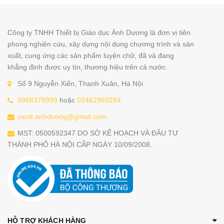
Công ty TNHH Thiết bị Giáo dục Ánh Dương là đơn vị tiên
phong nghiên cứu, xây dựng nội dung chương trình và sản
xuất, cung ứng các sản phẩm luyện chữ, đã và đang
khẳng định được uy tín, thương hiệu trên cả nước.
Số 9 Nguyễn Xiển, Thanh Xuân, Hà Nội
0968378999
hoặc
02462969284
vantt.anhduong@gmail.com
MST: 0500592347 DO SỞ KẾ HOẠCH VÀ ĐẦU TƯ
THÀNH PHỐ HÀ NỘI CẤP NGÀY 10/09/2008.
HỖ TRỢ KHÁCH HÀNG