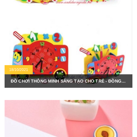
18/10/2021
ĐỒ CHƠI THÔNG MINH SÁNG TẠO CHO TRẺ - ĐỒNG HỒ KHÉO TAY CÓ CẮM BÚT