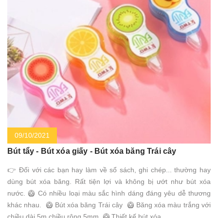
09/10/2021
Bút tẩy - Bút xóa giấy - Bút xóa băng Trái cây
👉 Đối với các bạn hay làm về sổ sách, ghi chép... thường hay
dùng bút xóa băng. Rất tiện lợi và không bị ướt như bút xóa
nước. 🥝 Có nhiều loại màu sắc hình dáng đáng yêu dễ thương
khác nhau. 🥝 Bút xóa băng Trái cây 🥝 Băng xóa màu trắng với
chiều dài 5m chiều rộng 5mm 🥝 Thiết kế bút xóa...