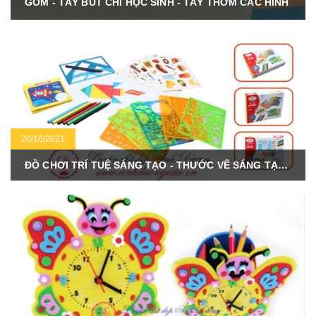
GÔM - TẨY BÚT CHÌ HỌC SINH - TẨY THƠM CÁC HÌNH
20/10/2021
ĐỒ CHƠI TRÍ TUỆ SÁNG TẠO - THƯỚC VẼ SÁNG TẠO FIRST CLASSROOM