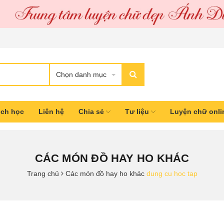
Chọn danh mục
ịch học
Liên hệ
Chia sẻ
Tư liệu
Luyện chữ onl
CÁC MÓN ĐỒ HAY HO KHÁC
Trang chủ
Các món đồ hay ho khác
dung cu hoc tap