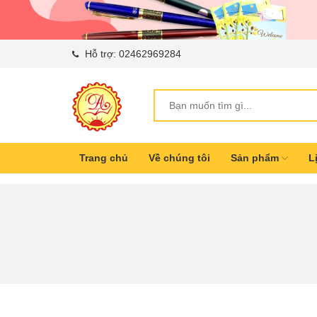
Hỗ trợ:
02462969284
Trang chủ
Về chúng tôi
Sản phẩm
L