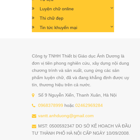
Luyện chữ online
Thi chữ đẹp
Tin tức khuyến mại
Công ty TNHH Thiết bị Giáo dục Ánh Dương là
đơn vị tiên phong nghiên cứu, xây dựng nội dung
chương trình và sản xuất, cung ứng các sản
phẩm luyện chữ, đã và đang khẳng định được uy
tín, thương hiệu trên cả nước.
Số 9 Nguyễn Xiển, Thanh Xuân, Hà Nội
0968378999
hoặc
02462969284
vantt.anhduong@gmail.com
MST: 0500592347 DO SỞ KẾ HOẠCH VÀ ĐẦU
TƯ THÀNH PHỐ HÀ NỘI CẤP NGÀY 10/09/2008.