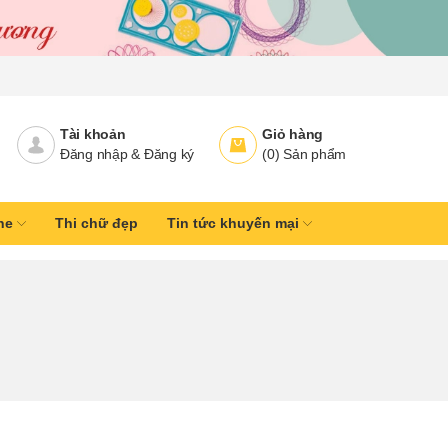
Tài khoản
Giỏ hàng
Đăng nhập
&
Đăng ký
(
0
)
Sản phẩm
ine
Thi chữ đẹp
Tin tức khuyến mại