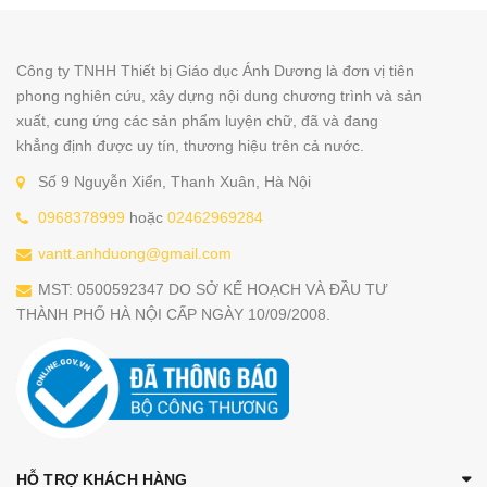
Công ty TNHH Thiết bị Giáo dục Ánh Dương là đơn vị tiên
phong nghiên cứu, xây dựng nội dung chương trình và sản
xuất, cung ứng các sản phẩm luyện chữ, đã và đang
khẳng định được uy tín, thương hiệu trên cả nước.
Số 9 Nguyễn Xiển, Thanh Xuân, Hà Nội
0968378999
hoặc
02462969284
vantt.anhduong@gmail.com
MST: 0500592347 DO SỞ KẾ HOẠCH VÀ ĐẦU TƯ
THÀNH PHỐ HÀ NỘI CẤP NGÀY 10/09/2008.
HỖ TRỢ KHÁCH HÀNG