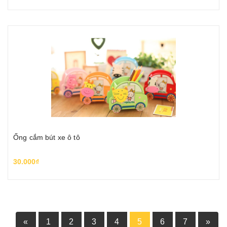
Ống cắm bút xe ô tô
30.000₫
«
1
2
3
4
5
6
7
»