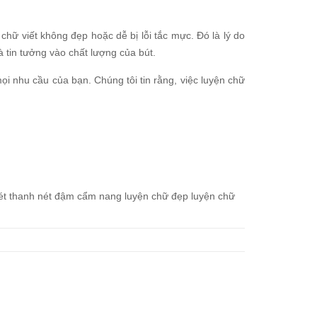
hữ viết không đẹp hoặc dễ bị lỗi tắc mực. Đó là lý do
m và tin tưởng vào chất lượng của bút.
ng mọi nhu cầu của bạn. Chúng tôi tin rằng, việc luyện chữ
nét thanh nét đậm
cẩm nang luyện chữ đẹp
luyện chữ