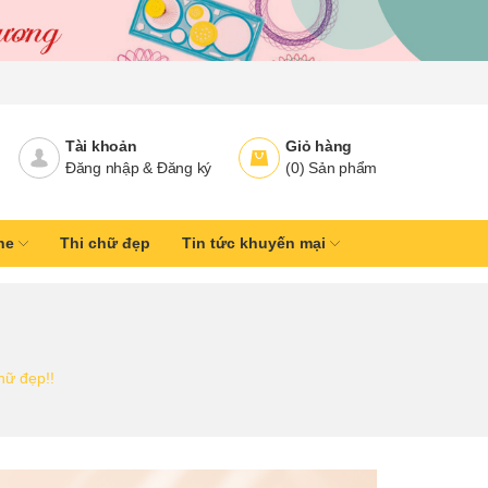
Tài khoản
Giỏ hàng
Đăng nhập
&
Đăng ký
(
0
)
Sản phẩm
ine
Thi chữ đẹp
Tin tức khuyến mại
hữ đẹp!!