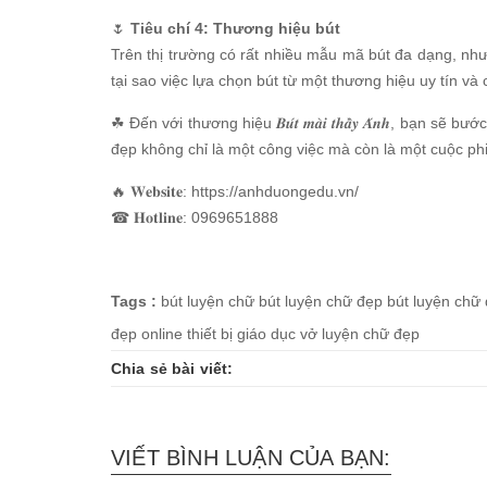
🌷
Tiêu chí 4: Thương hiệu bút
Trên thị trường có rất nhiều mẫu mã bút đa dạng, như
tại sao việc lựa chọn bút từ một thương hiệu uy tín và chuy
☘ Đến với thương hiệu 𝑩𝒖́𝒕 𝒎𝒂̀𝒊 𝒕𝒉𝒂̂̀𝒚 𝑨́𝒏𝒉,
đẹp không chỉ là một công việc mà còn là một cuộc ph
🔥 𝐖𝐞𝐛𝐬𝐢𝐭𝐞: https://anhduongedu.vn/
☎ 𝐇𝐨𝐭𝐥𝐢𝐧𝐞: 0969651888
Tags :
bút luyện chữ
bút luyện chữ đẹp
bút luyện chữ
đẹp online
thiết bị giáo dục
vở luyện chữ đẹp
Chia sẻ bài viết:
VIẾT BÌNH LUẬN CỦA BẠN: