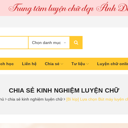
Chọn danh mục
ịch học
Liên hệ
Chia sẻ
Tư liệu
Luyện chữ onl
CHIA SẺ KINH NGHIỆM LUYỆN CHỮ
hủ
chia sẻ kinh nghiệm luyện chữ
[Bí kíp] Lựa chọn Bút máy luyện c