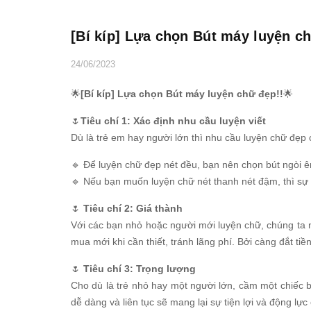
[Bí kíp] Lựa chọn Bút máy luyện c
24/06/2023
🌟
[Bí kíp] Lựa chọn Bút máy luyện chữ đẹp!!
🌟
🌷
Tiêu chí 1: Xác định nhu cầu luyện viết
Dù là trẻ em hay người lớn thì nhu cầu luyện chữ đẹp 
🔹 Để luyện chữ đẹp nét đều, bạn nên chọn bút ngòi 
🔹 Nếu bạn muốn luyện chữ nét thanh nét đậm, thì sự l
🌷
Tiêu chí 2: Giá thành
Với các bạn nhỏ hoặc người mới luyện chữ, chúng ta n
mua mới khi cần thiết, tránh lãng phí. Bởi càng đắt ti
🌷
Tiêu chí 3: Trọng lượng
Cho dù là trẻ nhỏ hay một người lớn, cầm một chiếc b
dễ dàng và liên tục sẽ mang lại sự tiện lợi và động lự