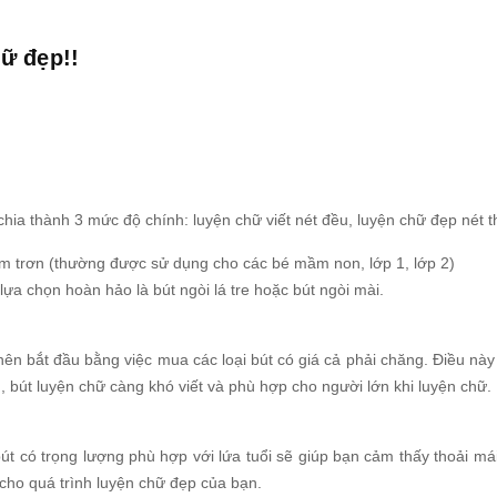
hữ đẹp!!
chia thành 3 mức độ chính: luyện chữ viết nét đều, luyện chữ đẹp nét 
êm trơn (thường được sử dụng cho các bé mầm non, lớp 1, lớp 2)
ựa chọn hoàn hảo là bút ngòi lá tre hoặc bút ngòi mài.
ên bắt đầu bằng việc mua các loại bút có giá cả phải chăng. Điều này
ền, bút luyện chữ càng khó viết và phù hợp cho người lớn khi luyện chữ.
út có trọng lượng phù hợp với lứa tuổi sẽ giúp bạn cảm thấy thoải mái
c cho quá trình luyện chữ đẹp của bạn.