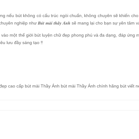
ng nếu bút không có cấu trúc ngòi chuẩn, không chuyên sẽ khiến cho c
ên nghiệp như 𝑩𝒖́𝒕 𝒎𝒂̀𝒊 𝒕𝒉𝒂̂̀𝒚 𝑨́𝒏𝒉 sẽ mang lại cho bạn sự yên tâ
 bạn sẽ bước vào một thế giới bút luyện chữ đẹp phong phú và đa dạng, đáp ứ
iêu lưu đầy sáng tạo ‼
 đẹp cao cấp
bút mài Thầy Ánh
bút mài Thầy Ánh chính hãng
bút viết 