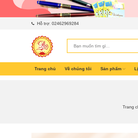
Hỗ trợ:
02462969284
Trang chủ
Về chúng tôi
Sản phẩm
L
Trang c