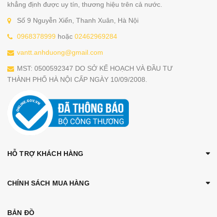
khẳng định được uy tín, thương hiệu trên cả nước.
Số 9 Nguyễn Xiển, Thanh Xuân, Hà Nội
0968378999
hoặc
02462969284
vantt.anhduong@gmail.com
MST: 0500592347 DO SỞ KẾ HOẠCH VÀ ĐẦU TƯ
THÀNH PHỐ HÀ NỘI CẤP NGÀY 10/09/2008.
HỖ TRỢ KHÁCH HÀNG
CHÍNH SÁCH MUA HÀNG
BẢN ĐỒ