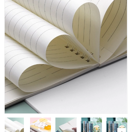
prev
nex