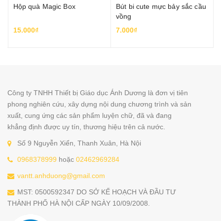
Hộp quà Magic Box
Bút bi cute mực bảy sắc cầu
vồng
15.000₫
7.000₫
Công ty TNHH Thiết bị Giáo dục Ánh Dương là đơn vị tiên
phong nghiên cứu, xây dựng nội dung chương trình và sản
xuất, cung ứng các sản phẩm luyện chữ, đã và đang
khẳng định được uy tín, thương hiệu trên cả nước.
Số 9 Nguyễn Xiển, Thanh Xuân, Hà Nội
0968378999
hoặc
02462969284
vantt.anhduong@gmail.com
MST: 0500592347 DO SỞ KẾ HOẠCH VÀ ĐẦU TƯ
THÀNH PHỐ HÀ NỘI CẤP NGÀY 10/09/2008.