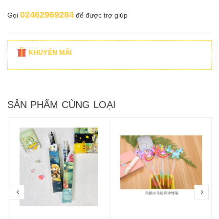
02462969284
Gọi
để được trợ giúp
KHUYẾN MÃI
SẢN PHẨM CÙNG LOẠI
prev
nex