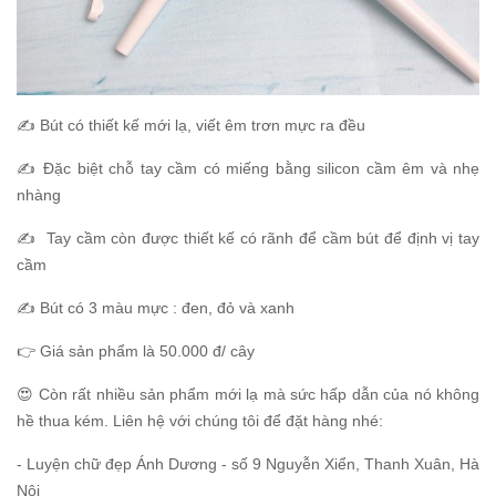
✍️ Bút có thiết kế mới lạ, viết êm trơn mực ra đều
✍️ Đặc biệt chỗ tay cầm có miếng bằng silicon cầm êm và nhẹ
nhàng
✍️ Tay cầm còn được thiết kế có rãnh để cầm bút để định vị tay
cầm
✍️ Bút có 3 màu mực : đen, đỏ và xanh
👉 Giá sản phẩm là 50.000 đ/ cây
😍 Còn rất nhiều sản phẩm mới lạ mà sức hấp dẫn của nó không
hề thua kém. Liên hệ với chúng tôi để đặt hàng nhé:
- Luyện chữ đẹp Ánh Dương - số 9 Nguyễn Xiển, Thanh Xuân, Hà
Nội