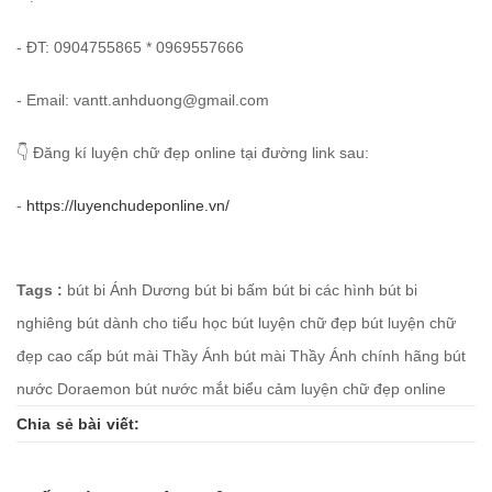
- ĐT: 0904755865 * 0969557666
- Email: vantt.anhduong@gmail.com
👇 Đăng kí luyện chữ đẹp online tại đường link sau:
-
https://luyenchudeponline.vn/
Tags :
bút bi Ánh Dương
bút bi bấm
bút bi các hình
bút bi
nghiêng
bút dành cho tiểu học
bút luyện chữ đẹp
bút luyện chữ
đẹp cao cấp
bút mài Thầy Ánh
bút mài Thầy Ánh chính hãng
bút
nước Doraemon
bút nước mắt biểu cảm
luyện chữ đẹp online
Chia sẻ bài viết: