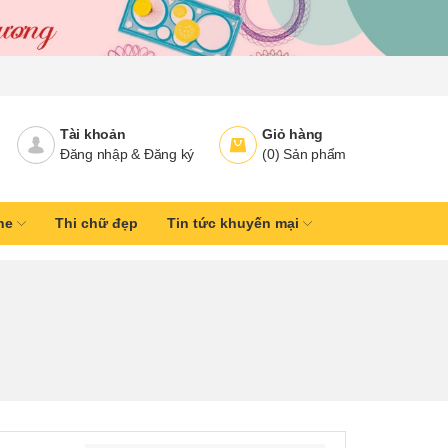
Tài khoản
Giỏ hàng
Đăng nhập
&
Đăng ký
(
0
)
Sản phẩm
ine
Thi chữ đẹp
Tin tức khuyến mại