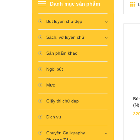
Danh mục sản phẩm
Bút luyện chữ đẹp
Sách, vở luyện chữ
Sản phẩm khác
Ngòi bút
Mực
Bút
Giấy thi chữ đẹp
(N)
320
Dịch vụ
Chuyên Calligraphy