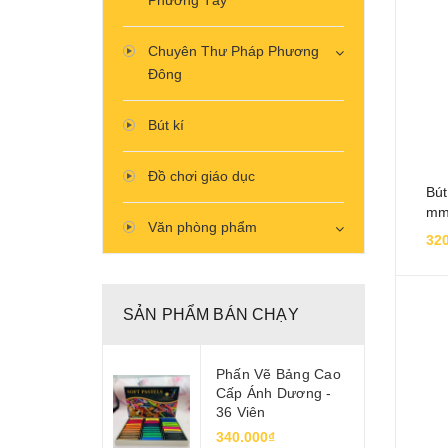
Phương Tây
Chuyên Thư Pháp Phương
Đông
Bút kí
Đồ chơi giáo dục
Bút
mm
Văn phòng phẩm
320
SẢN PHẨM BÁN CHẠY
Phấn Vẽ Bảng Cao
Cấp Ánh Dương -
36 Viên
340.000₫