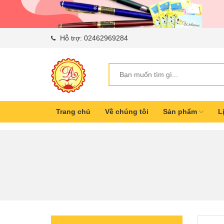
Hỗ trợ:
02462969284
Trang chủ
Về chúng tôi
Sản phẩm
L