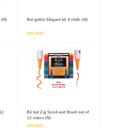
 (N)
Bút gothic Elegant bộ 6 chiếc (N)
340.000₫
 12
Bộ bút Zig Scroll and Brush set of
12 colors (N)
550.000₫