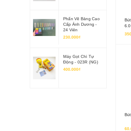
Phấn Vẽ Bảng Cao
Bút
Cấp Ánh Dương -
6.0
24 Viên
350
230.000₫
Máy Gọt Chì Tự
Động - 023R (NG)
400.000₫
Bút
60.