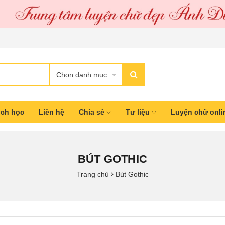
Chọn danh mục
ịch học
Liên hệ
Chia sẻ
Tư liệu
Luyện chữ onl
BÚT GOTHIC
Trang chủ
Bút Gothic