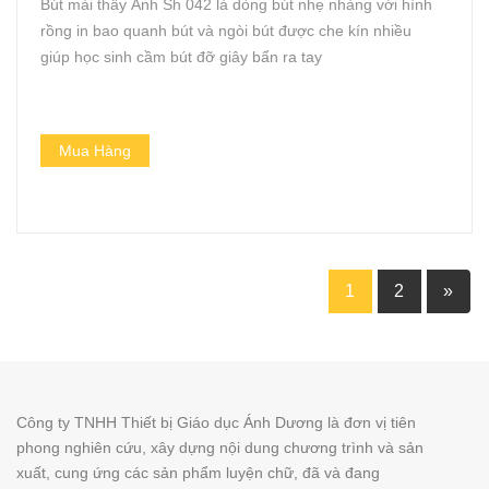
Bút mài thầy Ánh Sh 042 là dòng bút nhẹ nhàng với hình
rồng in bao quanh bút và ngòi bút được che kín nhiều
giúp học sinh cầm bút đỡ giây bẩn ra tay
Mua Hàng
1
2
»
Công ty TNHH Thiết bị Giáo dục Ánh Dương là đơn vị tiên
phong nghiên cứu, xây dựng nội dung chương trình và sản
xuất, cung ứng các sản phẩm luyện chữ, đã và đang