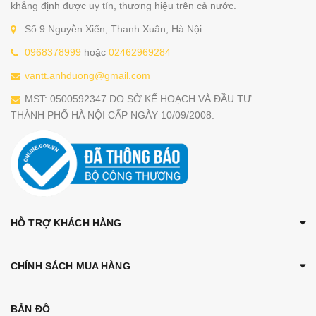
khẳng định được uy tín, thương hiệu trên cả nước.
Số 9 Nguyễn Xiển, Thanh Xuân, Hà Nội
0968378999
hoặc
02462969284
vantt.anhduong@gmail.com
MST: 0500592347 DO SỞ KẾ HOẠCH VÀ ĐẦU TƯ
THÀNH PHỐ HÀ NỘI CẤP NGÀY 10/09/2008.
HỖ TRỢ KHÁCH HÀNG
CHÍNH SÁCH MUA HÀNG
BẢN ĐỒ