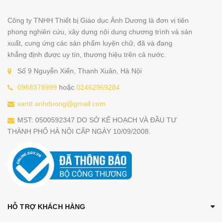
Công ty TNHH Thiết bị Giáo dục Ánh Dương là đơn vị tiên
phong nghiên cứu, xây dựng nội dung chương trình và sản
xuất, cung ứng các sản phẩm luyện chữ, đã và đang
khẳng định được uy tín, thương hiệu trên cả nước.
Số 9 Nguyễn Xiển, Thanh Xuân, Hà Nội
0968378999
hoặc
02462969284
vantt.anhduong@gmail.com
MST: 0500592347 DO SỞ KẾ HOẠCH VÀ ĐẦU TƯ
THÀNH PHỐ HÀ NỘI CẤP NGÀY 10/09/2008.
HỖ TRỢ KHÁCH HÀNG