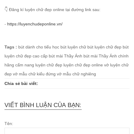
👇 Đăng kí luyện chữ đẹp online tại đường link sau:
-
https://luyenchudeponline.vn/
Tags :
bút dành cho tiểu học
bút luyện chữ
bút luyện chữ đẹp
bút
luyện chữ đẹp cao cấp
bút mài Thầy Ánh
bút mài Thầy Ánh chính
hãng
cẩm nang luyện chữ đẹp
luyện chữ đẹp online
vở luyện chữ
đẹp
vở mẫu chữ kiểu đứng
vở mẫu chữ nghiêng
Chia sẻ bài viết:
VIẾT BÌNH LUẬN CỦA BẠN:
Tên: