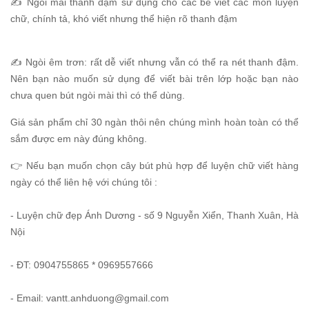
✍️ Ngòi mài thanh đậm sử dụng cho các bé viết các môn luyện
chữ, chính tả, khó viết nhưng thể hiện rõ thanh đậm
✍️ Ngòi êm trơn: rất dễ viết nhưng vẫn có thể ra nét thanh đậm.
Nên bạn nào muốn sử dụng để viết bài trên lớp hoặc bạn nào
chưa quen bút ngòi mài thì có thể dùng.
Giá sản phẩm chỉ 30 ngàn thôi nên chúng mình hoàn toàn có thể
sắm được em này đúng không.
👉 Nếu bạn muốn chọn cây bút phù hợp để luyện chữ viết hàng
ngày có thể liên hệ với chúng tôi :
- Luyện chữ đẹp Ánh Dương - số 9 Nguyễn Xiển, Thanh Xuân, Hà
Nội
- ĐT: 0904755865 * 0969557666
- Email: vantt.anhduong@gmail.com