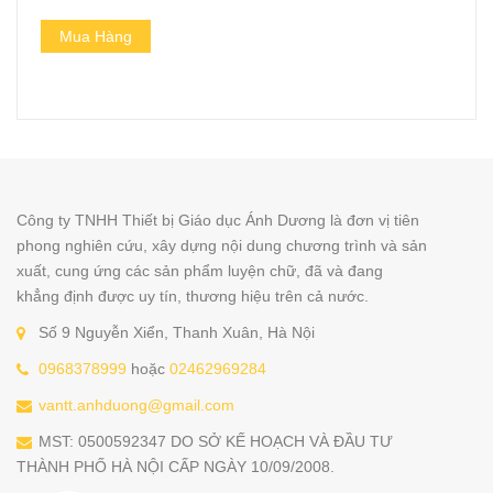
Mua Hàng
Công ty TNHH Thiết bị Giáo dục Ánh Dương là đơn vị tiên
phong nghiên cứu, xây dựng nội dung chương trình và sản
xuất, cung ứng các sản phẩm luyện chữ, đã và đang
khẳng định được uy tín, thương hiệu trên cả nước.
Số 9 Nguyễn Xiển, Thanh Xuân, Hà Nội
0968378999
hoặc
02462969284
vantt.anhduong@gmail.com
MST: 0500592347 DO SỞ KẾ HOẠCH VÀ ĐẦU TƯ
THÀNH PHỐ HÀ NỘI CẤP NGÀY 10/09/2008.