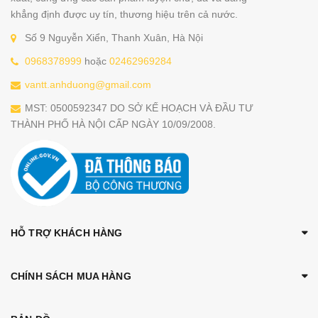
khẳng định được uy tín, thương hiệu trên cả nước.
Số 9 Nguyễn Xiển, Thanh Xuân, Hà Nội
0968378999
hoặc
02462969284
vantt.anhduong@gmail.com
MST: 0500592347 DO SỞ KẾ HOẠCH VÀ ĐẦU TƯ
THÀNH PHỐ HÀ NỘI CẤP NGÀY 10/09/2008.
HỖ TRỢ KHÁCH HÀNG
CHÍNH SÁCH MUA HÀNG