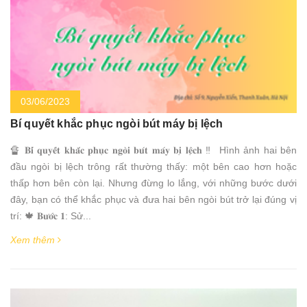
03/06/2023
Bí quyết khắc phục ngòi bút máy bị lệch
🔏 𝐁𝐢́ 𝐪𝐮𝐲𝐞̂́𝐭 𝐤𝐡𝐚̆́𝐜 𝐩𝐡𝐮̣𝐜 𝐧𝐠𝐨̀𝐢 𝐛𝐮́𝐭 𝐦𝐚́𝐲 𝐛𝐢̣ 𝐥𝐞̣̂𝐜𝐡 ‼ Hình ảnh hai bên
đầu ngòi bị lệch trông rất thường thấy: một bên cao hơn hoặc
thấp hơn bên còn lại. Nhưng đừng lo lắng, với những bước dưới
đây, bạn có thể khắc phục và đưa hai bên ngòi bút trở lại đúng vị
trí: 🍁 𝐁𝐮̛𝐨̛́𝐜 𝟏: Sử...
Xem thêm