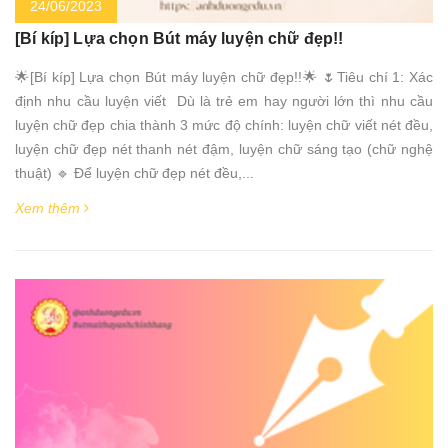
24/06/2023
[Bí kíp] Lựa chọn Bút máy luyện chữ đẹp!!
🌟[Bí kíp] Lựa chọn Bút máy luyện chữ đẹp!!🌟 🌷Tiêu chí 1: Xác
định nhu cầu luyện viết Dù là trẻ em hay người lớn thì nhu cầu
luyện chữ đẹp chia thành 3 mức độ chính: luyện chữ viết nét đều,
luyện chữ đẹp nét thanh nét đậm, luyện chữ sáng tạo (chữ nghệ
thuật) 🔹 Để luyện chữ đẹp nét đều,...
Xem thêm