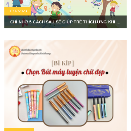
01/07/2023
CHỈ NHỜ 5 CÁCH SAU SẼ GIÚP TRẺ THÍCH ỨNG KHI BẮT ĐẦU VÀO LỚP 1