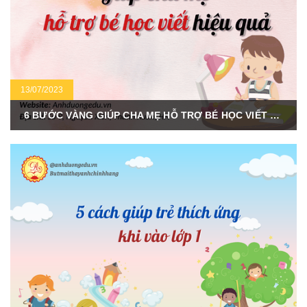
13/07/2023
6 BƯỚC VÀNG GIÚP CHA MẸ HỖ TRỢ BÉ HỌC VIẾT SIÊU HIỆU QUẢ