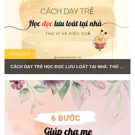
01/08/2023
CÁCH DẠY TRẺ HỌC ĐỌC LƯU LOÁT TẠI NHÀ: THÚ VỊ VÀ HIỆU QUẢ