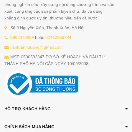
phong nghiên cứu, xây dựng nội dung chương trình và sản
xuất, cung ứng các sản phẩm luyện chữ, đã và đang
khẳng định được uy tín, thương hiệu trên cả nước.
Số 9 Nguyễn Xiển, Thanh Xuân, Hà Nội
0968378999
hoặc
02462969284
vantt.anhduong@gmail.com
MST: 0500592347 DO SỞ KẾ HOẠCH VÀ ĐẦU TƯ
THÀNH PHỐ HÀ NỘI CẤP NGÀY 10/09/2008.
HỖ TRỢ KHÁCH HÀNG
CHÍNH SÁCH MUA HÀNG