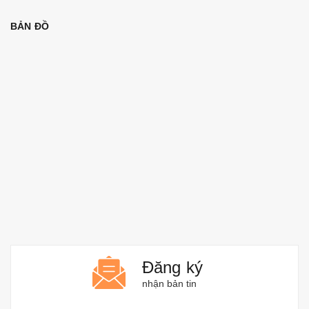
BẢN ĐỒ
Đăng ký
nhận bản tin