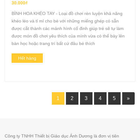
30.000₫
BÌNH HOA KHÉO TAY - Loại đồ chơi rèn luyện khả năng
khéo léo và tỉ mỉ cho bé với những miếng ghép có sẵn
được cắt thành các mảnh hình cố đinh giúp trẻ sẽ tự làm
được món đồ chơi yêu thích của mình vừa có thể bày lên
bàn học hoặc trang trí bất cứ đâu bé thích
Hết hàng
1
2
3
4
5
»
Công ty TNHH Thiết bị Giáo dục Ánh Dương là đơn vị tiên