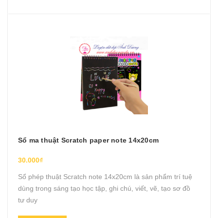
Sổ ma thuật Scratch paper note 14x20cm
30.000₫
Sổ phép thuật Scratch note 14x20cm là sản phẩm trí tuệ
dùng trong sáng tạo học tập, ghi chú, viết, vẽ, tạo sơ đồ
tư duy