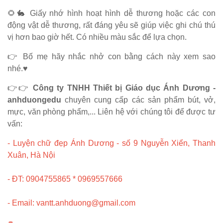
🌻🐇 Giấy nhớ hình hoạt hình dễ thương hoặc các con
động vật dễ thương, rất đáng yêu sẽ giúp việc ghi chú thú
vị hơn bao giờ hết. Có nhiều màu sắc để lựa chọn.
👉 Bố mẹ hãy nhắc nhở con bằng cách này xem sao
nhé.♥️
👉👉
Công ty TNHH Thiết bị Giáo dục Ánh Dương -
anhduongedu
chuyên cung cấp các sản phẩm bút, vở,
mực, văn phòng phẩm,... Liên hệ với chúng tôi để được tư
vấn:
- Luyện chữ đẹp Ánh Dương - số 9 Nguyễn Xiển, Thanh
Xuân, Hà Nội
- ĐT: 0904755865 * 0969557666
- Email: vantt.anhduong@gmail.com