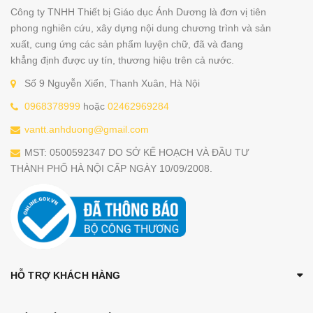
Công ty TNHH Thiết bị Giáo dục Ánh Dương là đơn vị tiên
phong nghiên cứu, xây dựng nội dung chương trình và sản
xuất, cung ứng các sản phẩm luyện chữ, đã và đang
khẳng định được uy tín, thương hiệu trên cả nước.
Số 9 Nguyễn Xiển, Thanh Xuân, Hà Nội
0968378999
hoặc
02462969284
vantt.anhduong@gmail.com
MST: 0500592347 DO SỞ KẾ HOẠCH VÀ ĐẦU TƯ
THÀNH PHỐ HÀ NỘI CẤP NGÀY 10/09/2008.
HỖ TRỢ KHÁCH HÀNG