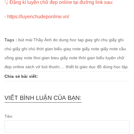
👇 Đăng kí luyện chữ đẹp online tại đường link sau:
-
https://luyenchudeponline.vn/
Tags :
bút mài Thầy Ánh
do dung hoc tap
giay ghi chu
giấy ghi
chú
giấy ghi chú thời gian biểu
giay note
giấy note
giấy note cầu
vồng
giay note thoi gian bieu
giấy note thời gian biểu
luyện chữ
đẹp online
sách vở bút thước....
thiết bị giáo dục
đồ dùng học tập
Chia sẻ bài viết:
VIẾT BÌNH LUẬN CỦA BẠN:
Tên: