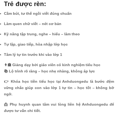
Trẻ được rèn:
Cầm bút, tư thế ngồi viết đúng chuẩn
Làm quen chữ viết – nét cơ bản
Kỹ năng tập trung, nghe – hiểu – làm theo
Tự lập, giao tiếp, hòa nhập lớp học
Tâm lý tự tin trước khi vào lớp 1
👩‍🏫 Giảng dạy bởi giáo viên có kinh nghiệm tiểu học
📚 Lộ trình rõ ràng – học nhẹ nhàng, không áp lực
👉 Khóa học tiền tiểu học tại Anhduongedu là bước đệm
vững chắc giúp con vào lớp 1 tự tin – học tốt – không bỡ
ngỡ.
📩 Phụ huynh quan tâm vui lòng liên hệ Anhduongedu để
được tư vấn chi tiết.