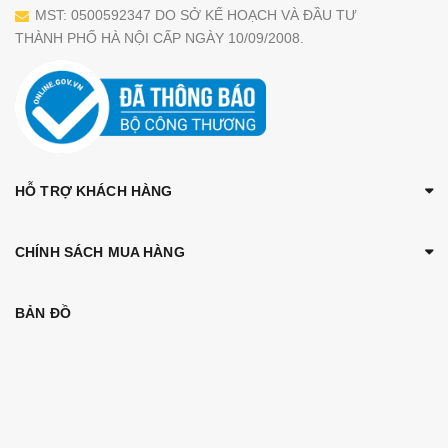
MST: 0500592347 DO SỞ KẾ HOẠCH VÀ ĐẦU TƯ
THÀNH PHỐ HÀ NỘI CẤP NGÀY 10/09/2008.
HỖ TRỢ KHÁCH HÀNG
CHÍNH SÁCH MUA HÀNG
BẢN ĐỒ