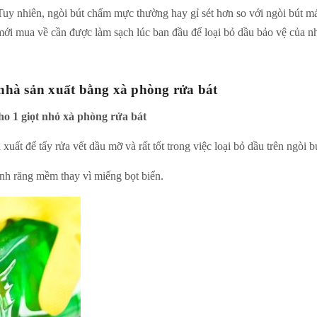
Tuy nhiên, ngòi bút ch
ấm mực
thường
hay gỉ sét hơn so với ngòi bút 
 mới mua về
cần được làm sạch
lúc
ban đầu để loại bỏ dầu bảo vệ của nh
nhà sản xuất bằng xà phòng rửa bát
ho
1 giọt nhỏ xà phòng rửa bát
xuất để tẩy rửa vết dầu mỡ và rất tốt trong việc loại bỏ dầu trên ngòi b
nh răng mềm thay vì miếng bọt biển.