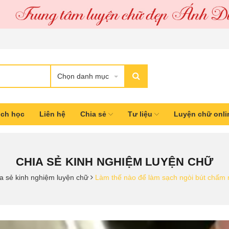
Chọn danh mục
ịch học
Liên hệ
Chia sẻ
Tư liệu
Luyện chữ onl
CHIA SẺ KINH NGHIỆM LUYỆN CHỮ
ia sẻ kinh nghiệm luyện chữ
Làm thế nào để làm sạch ngòi bút chấm 