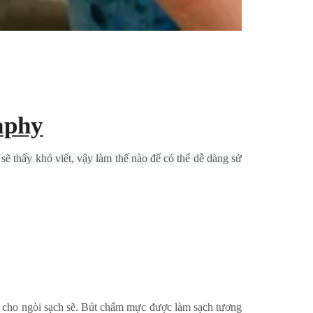
aphy
 thấy khó viết, vậy làm thế nào để có thể dễ dàng sử
 cho ngòi sạch sẽ. Bút ch
ấm mực
được làm sạch tương