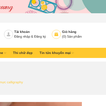
Tài khoản
Giỏ hàng
Đăng nhập
&
Đăng ký
(
0
)
Sản phẩm
ine
Thi chữ đẹp
Tin tức khuyến mại
mực calligraphy