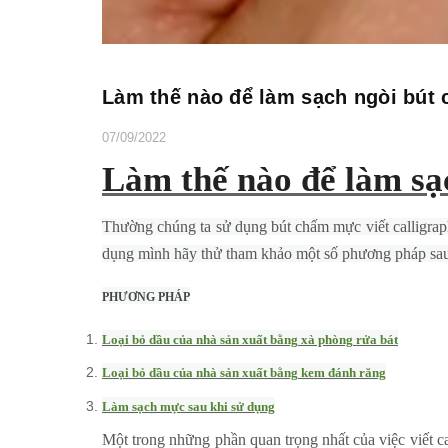
Làm thế nào để làm sạch ngòi bút
07/09/2022
Làm thế nào để làm sạ
Thường chúng ta sử dụng bút chấm mực viết calligrap
dụng mình hãy thử tham khảo một số phương pháp sa
PHƯƠNG PHÁP
Loại bỏ dầu của nhà sản xuất bằng xà phòng rửa bát
Loại bỏ dầu của nhà sản xuất bằng kem đánh răng
Làm sạch mực sau khi sử dụng
Một trong những phần quan trọng nhất của việc viết cal