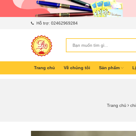
Hỗ trợ:
02462969284
Trang chủ
Về chúng tôi
Sản phẩm
L
Trang chủ
ch