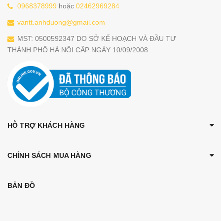
0968378999
hoặc
02462969284
vantt.anhduong@gmail.com
MST: 0500592347 DO SỞ KẾ HOẠCH VÀ ĐẦU TƯ
THÀNH PHỐ HÀ NỘI CẤP NGÀY 10/09/2008.
HỖ TRỢ KHÁCH HÀNG
CHÍNH SÁCH MUA HÀNG
BẢN ĐỒ