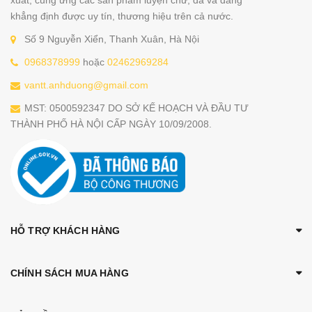
xuất, cung ứng các sản phẩm luyện chữ, đã và đang
khẳng định được uy tín, thương hiệu trên cả nước.
Số 9 Nguyễn Xiển, Thanh Xuân, Hà Nội
0968378999
hoặc
02462969284
vantt.anhduong@gmail.com
MST: 0500592347 DO SỞ KẾ HOẠCH VÀ ĐẦU TƯ
THÀNH PHỐ HÀ NỘI CẤP NGÀY 10/09/2008.
HỖ TRỢ KHÁCH HÀNG
CHÍNH SÁCH MUA HÀNG