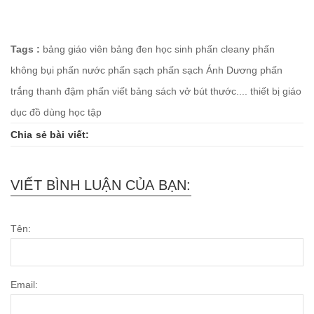
Tags :
bảng giáo viên
bảng đen học sinh
phấn cleany
phấn
không bụi
phấn nước
phấn sạch
phấn sạch Ánh Dương
phấn
trắng thanh đậm
phấn viết bảng
sách vở bút thước....
thiết bị giáo
dục
đồ dùng học tập
Chia sẻ bài viết:
VIẾT BÌNH LUẬN CỦA BẠN:
Tên:
Email: