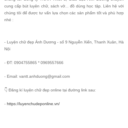
cung cấp bút luyện chữ, sách vở... đồ dùng học tập. Liên hệ với
chúng tôi để được tư vấn lựa chọn các sản phẩm tốt và phù hợp
nhé :
- Luyện chữ đẹp Ánh Dương - số 9 Nguyễn Xiển, Thanh Xuân, Hà
Nội
- ĐT: 0904755865 * 0969557666
- Email: vantt.anhduong@gmail.com
👇 Đăng kí luyện chữ đẹp online tại đường link sau:
-
https://luyenchudeponline.vn/