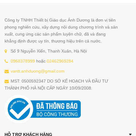
Công ty TNHH Thiết bị Giáo dục Ánh Dương là đơn vị tiên
phong nghiên cứu, xây dựng nội dung chương trình và sản
xuất, cung ứng các sản phẩm luyện chữ, đã và đang
khẳng định được uy tín, thương hiệu trên cả nước.
Số 9 Nguyễn Xiển, Thanh Xuân, Hà Nội
0968378999
hoặc
02462969284
vantt.anhduong@gmail.com
MST: 0500592347 DO SỞ KẾ HOẠCH VÀ ĐẦU TƯ
THÀNH PHỐ HÀ NỘI CẤP NGÀY 10/09/2008.
HỖ TRỢ KHÁCH HÀNG