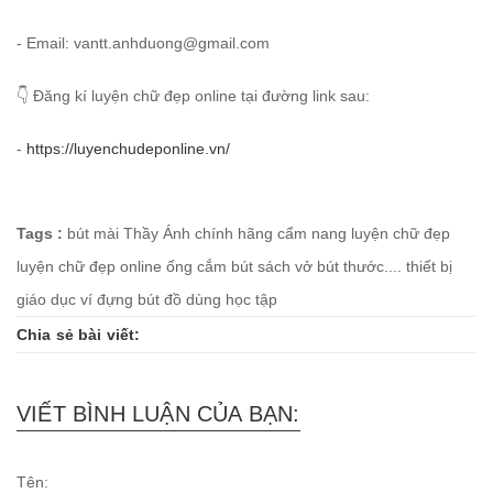
- Email: vantt.anhduong@gmail.com
👇 Đăng kí luyện chữ đẹp online tại đường link sau:
-
https://luyenchudeponline.vn/
Tags :
bút mài Thầy Ánh chính hãng
cẩm nang luyện chữ đẹp
luyện chữ đẹp online
ống cắm bút
sách vở bút thước....
thiết bị
giáo dục
ví đựng bút
đồ dùng học tập
Chia sẻ bài viết:
VIẾT BÌNH LUẬN CỦA BẠN:
Tên: