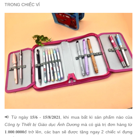
TRONG CHIẾC VÍ
📢 Từ ngày 𝟏𝟓/𝟔 - 𝟏𝟓/𝟖/𝟐𝟎𝟐𝟏, khi mua bất kì sản phẩm nào của
Công ty Thiết bị Giáo dục Ánh Dương
mà có giá trị đơn hàng từ
𝟏.𝟎𝟎𝟎.𝟎𝟎𝟎𝟎đ trở lên, các bạn sẽ được tặng ngay 2 chiếc ví đựng