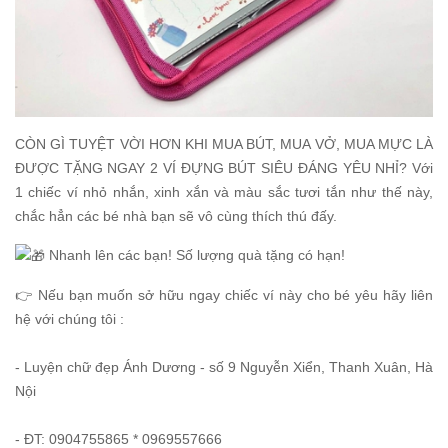
CÒN GÌ TUYỆT VỜI HƠN KHI MUA BÚT, MUA VỞ, MUA MỰC LÀ
ĐƯỢC TẶNG NGAY 2 VÍ ĐỰNG BÚT SIÊU ĐÁNG YÊU NHỈ? Với
1 chiếc ví nhỏ nhắn, xinh xắn và màu sắc tươi tắn như thế này,
chắc hẳn các bé nhà bạn sẽ vô cùng thích thú đấy.
Nhanh lên các bạn! Số lượng quà tặng có hạn!
👉 Nếu bạn muốn sở hữu ngay chiếc ví này cho bé yêu hãy liên
hệ với chúng tôi :
- Luyện chữ đẹp Ánh Dương - số 9 Nguyễn Xiển, Thanh Xuân, Hà
Nội
- ĐT: 0904755865 * 0969557666