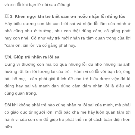
và xin lỗi khi bạn lỡ nói sau điều gì.
💥
3. Khen ngợi khi trẻ biết cảm ơn hoặc nhận lỗi đúng lúc
Hãy biểu dương con khi con biết sai và nhận lỗi lầm của mình ở
nhà cũng như ở trường, như con thật dũng cảm, cố gắng phát
huy con nhé. Có như vậy trẻ mới nhận ra tầm quan trọng của lời
“cảm ơn, xin lỗi” và cố gắng phát huy.
💥
4. Giúp trẻ nhận ra lỗi sai
Đừng vì thương con mà bỏ qua những lỗi dù nhỏ nhưng lại ảnh
hưởng rất lớn tới tương lai của trẻ. Hành vi có lỗi với bạn bè, ông
bà, bố mẹ,…cần phải giải thích để cho trẻ hiểu được việc đó là
đúng hay sai và mạnh dạn dũng cảm dám nhận lỗi là điều vô
cùng quan trọng.
Đôi khi không phải trẻ nào cũng nhận ra lỗi sai của mình, mà phải
có giáo dục từ người lớn, mỗi bậc cha mẹ hãy luôn quan tâm tới
hành vi của con em để giúp trẻ phát triển một cách toàn diện hơn
nữa.