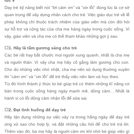
lúc
💕
Dạy trẻ kỹ năng biết nói “lời cảm ơn” và “xin lỗi” đúng lúc là cơ sở
quan trọng để xây dựng nhân cách cho trẻ. Việc giáo dục trẻ về lễ
phép không chỉ thuộc trách nhiệm của giáo viên mà còn đòi hỏi
sự hỗ trợ và cộng tác của cha mẹ hàng ngày trong cuộc sống. Vì
vậy, giáo viên và cha mẹ có thể tham khảo những gợi ý sau:
💥
1. Hãy là tấm gương sáng cho trẻ
Các bé rất hay bắt chước mọi người xung quanh, nhất là cha mẹ
và người thân. Vì vậy cha mẹ hãy cố gắng làm gương cho con.
Cho dù những việc nhỏ nhặt, cha mẹ nên sử dụng thường xuyên
lời “cảm ơn” và “xin lỗi” để trẻ thấy việc nên làm và học theo.
Từ đó hình thành ý thức từ bé giúp trẻ có thêm những kĩ năng cơ
bản trong cuộc sống hàng ngày mạnh mẽ, dũng cảm….Nhất là
hành vi có lỗi dũng cảm nhận lỗi để sửa sai.
💥
2. Đạt tình huống để dạy trẻ
Hãy tận dụng những sự việc xảy ra trong hằng ngày để dạy trẻ
ứng xử sao cho hợp lý, và đặt những câu hỏi để cho trẻ trả lời.
Thêm vào đó, ba mẹ hãy là người cảm ơn khi nhờ bé giúp việc gì