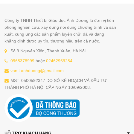
Công ty TNHH Thiết bị Giáo dục Ánh Dương là đơn vị tiên
phong nghiên cứu, xây dựng nội dung chương trình và sản
xuất, cung ứng các sản phẩm luyện chữ, đã và đang
khẳng định được uy tín, thương hiệu trên cả nước.
Số 9 Nguyễn Xiển, Thanh Xuân, Hà Nội
0968378999
hoặc
02462969284
vantt.anhduong@gmail.com
MST: 0500592347 DO SỞ KẾ HOẠCH VÀ ĐẦU TƯ
THÀNH PHỐ HÀ NỘI CẤP NGÀY 10/09/2008.
HỖ TRỢ KHÁCH HÀNG