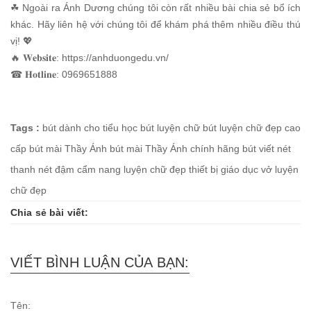
☘ Ngoài ra Ánh Dương chúng tôi còn rất nhiều bài chia sẻ bổ ích
khác. Hãy liên hệ với chúng tôi để khám phá thêm nhiều điều thú
vị! 💖
🔥 𝐖𝐞𝐛𝐬𝐢𝐭𝐞: https://anhduongedu.vn/
☎ 𝐇𝐨𝐭𝐥𝐢𝐧𝐞: 0969651888
Tags :
bút dành cho tiểu học
bút luyện chữ
bút luyện chữ đẹp cao
cấp
bút mài Thầy Ánh
bút mài Thầy Ánh chính hãng
bút viết nét
thanh nét đậm
cẩm nang luyện chữ đẹp
thiết bị giáo dục
vở luyện
chữ đẹp
Chia sẻ bài viết:
VIẾT BÌNH LUẬN CỦA BẠN:
Tên: