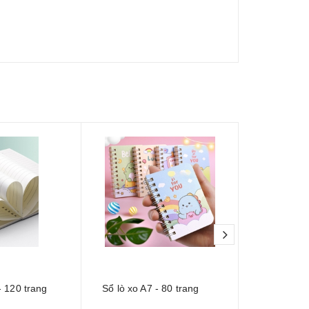
next
- 120 trang
Sổ lò xo A7 - 80 trang
Bộ bút acry