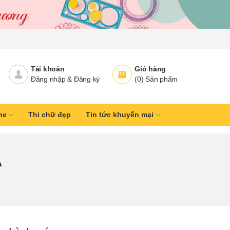
Tài khoản
Giỏ hàng
Đăng nhập
&
Đăng ký
(
0
)
Sản phẩm
ine
Thi chữ đẹp
Tin tức khuyến mại
Á