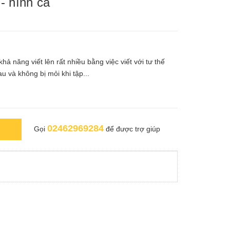
- hình cá
hả năng viết lên rất nhiều bằng việc viết với tư thế
u và không bị mỏi khi tập...
02462969284
Gọi
để được trợ giúp