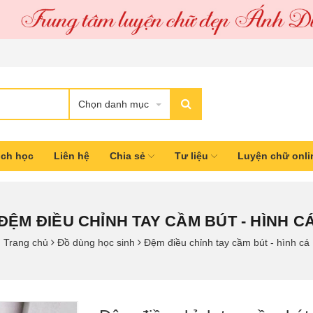
Chọn danh mục
ịch học
Liên hệ
Chia sẻ
Tư liệu
Luyện chữ onl
ĐỆM ĐIỀU CHỈNH TAY CẦM BÚT - HÌNH C
Trang chủ
Đồ dùng học sinh
Đệm điều chỉnh tay cầm bút - hình cá