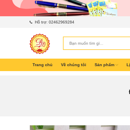
Hỗ trợ:
02462969284
Trang chủ
Về chúng tôi
Sản phẩm
L