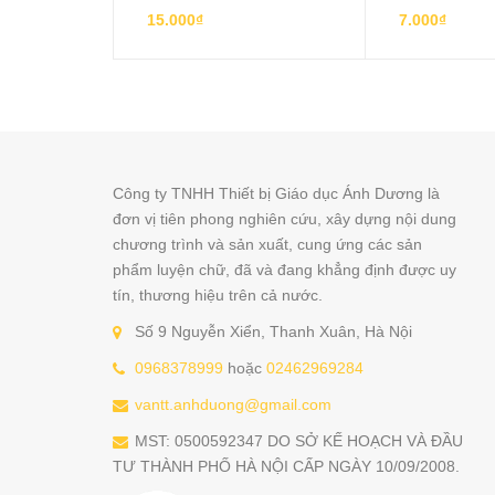
15.000₫
7.000₫
Công ty TNHH Thiết bị Giáo dục Ánh Dương là
đơn vị tiên phong nghiên cứu, xây dựng nội dung
chương trình và sản xuất, cung ứng các sản
phẩm luyện chữ, đã và đang khẳng định được uy
tín, thương hiệu trên cả nước.
Số 9 Nguyễn Xiển, Thanh Xuân, Hà Nội
0968378999
hoặc
02462969284
vantt.anhduong@gmail.com
MST: 0500592347 DO SỞ KẾ HOẠCH VÀ ĐẦU
TƯ THÀNH PHỐ HÀ NỘI CẤP NGÀY 10/09/2008.