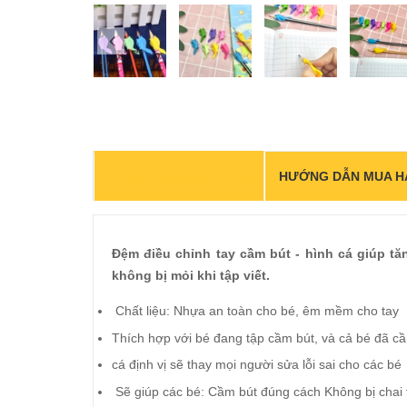
prev
HƯỚNG DẪN MUA H
THÔNG TIN SẢN PHẨM
Đệm điều chỉnh tay cầm bút - hình cá giúp tă
không bị mỏi khi tập viết.
Chất liệu: Nhựa an toàn cho bé, êm mềm cho tay
Thích hợp với bé đang tập cầm bút, và cả bé đã cầm
cá định vị sẽ thay mọi người sửa lỗi sai cho các bé
Sẽ giúp các bé: Cầm bút đúng cách Không bị chai 