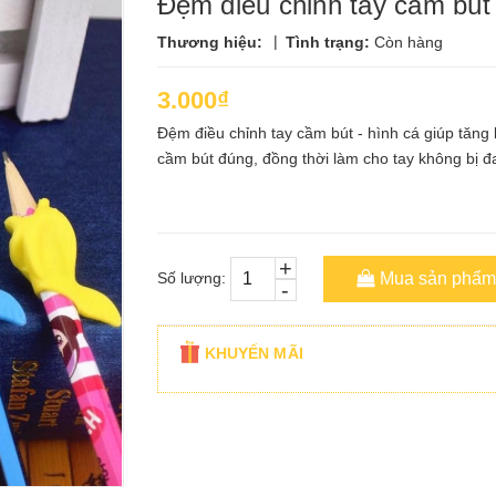
Đệm điều chỉnh tay cầm bút 
|
Thương hiệu:
Tình trạng:
Còn hàng
3.000₫
Đệm điều chỉnh tay cầm bút - hình cá giúp tăng k
cầm bút đúng, đồng thời làm cho tay không bị đa
+
Số lượng:
Mua sản phẩm
-
KHUYẾN MÃI