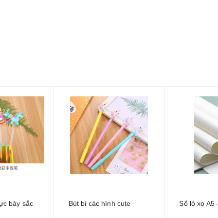
mực bảy sắc
Bút bi các hình cute
Sổ lò xo A5 