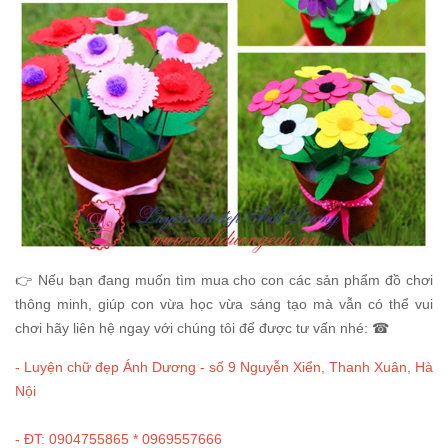
👉 Nếu bạn đang muốn tìm mua cho con các sản phẩm đồ chơi
thông minh, giúp con vừa học vừa sáng tạo mà vẫn có thể vui
chơi hãy liên hệ ngay với chúng tôi để được tư vấn nhé: ☎
- Luyện chữ đẹp Ánh Dương - số 9 Nguyễn Xiển, Thanh Xuân, Hà
Nội
- ĐT: 0904755865 * 0969557666