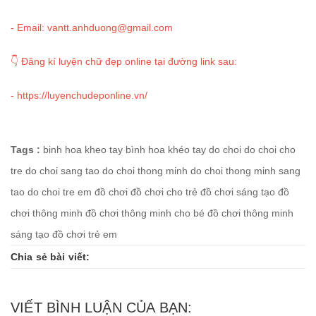
- Email: vantt.anhduong@gmail.com
👇 Đăng kí luyện chữ đẹp online tại đường link sau:
-
https://luyenchudeponline.vn/
Tags :
binh hoa kheo tay
bình hoa khéo tay
do choi
do choi cho
tre
do choi sang tao
do choi thong minh
do choi thong minh sang
tao
do choi tre em
đồ chơi
đồ chơi cho trẻ
đồ chơi sáng tạo
đồ
chơi thông minh
đồ chơi thông minh cho bé
đồ chơi thông minh
sáng tạo
đồ chơi trẻ em
Chia sẻ bài viết:
VIẾT BÌNH LUẬN CỦA BẠN: