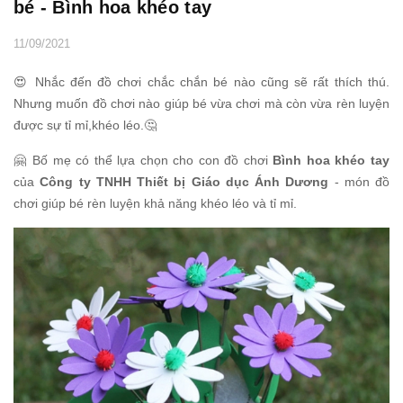
bé - Bình hoa khéo tay
11/09/2021
😍 Nhắc đến đồ chơi chắc chắn bé nào cũng sẽ rất thích thú.
Nhưng muốn đồ chơi nào giúp bé vừa chơi mà còn vừa rèn luyện
được sự tỉ mỉ,khéo léo.🤔
🤗 Bố mẹ có thể lựa chọn cho con đồ chơi
Bình hoa khéo tay
của
Công ty TNHH Thiết bị Giáo dục Ánh Dương
- món đồ
chơi giúp bé rèn luyện khả năng khéo léo và tỉ mỉ.