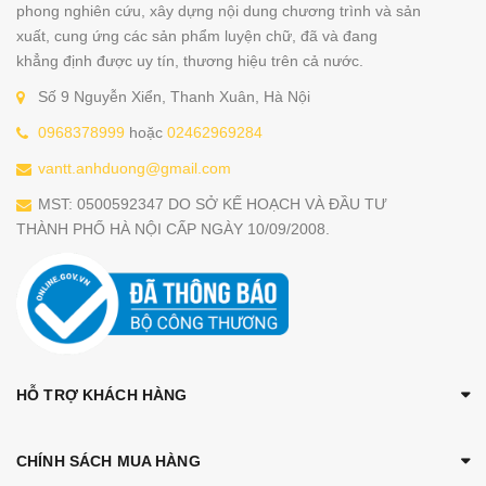
phong nghiên cứu, xây dựng nội dung chương trình và sản
xuất, cung ứng các sản phẩm luyện chữ, đã và đang
khẳng định được uy tín, thương hiệu trên cả nước.
Số 9 Nguyễn Xiển, Thanh Xuân, Hà Nội
0968378999
hoặc
02462969284
vantt.anhduong@gmail.com
MST: 0500592347 DO SỞ KẾ HOẠCH VÀ ĐẦU TƯ
THÀNH PHỐ HÀ NỘI CẤP NGÀY 10/09/2008.
HỖ TRỢ KHÁCH HÀNG
CHÍNH SÁCH MUA HÀNG