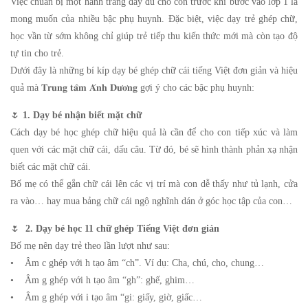
Việc chuẩn bị một hành trang đầy đủ cho con trước khi bước vào lớp 1 là
mong muốn của nhiều bậc phụ huynh. Đặc biệt, việc dạy trẻ ghép chữ,
học vần từ sớm không chỉ giúp trẻ tiếp thu kiến thức mới mà còn tạo độ
tự tin cho trẻ.
Dưới đây là những bí kíp dạy bé ghép chữ cái tiếng Việt đơn giản và hiệu
quả mà 𝐓𝐫𝐮𝐧𝐠 𝐭𝐚̂𝐦 𝐀́𝐧𝐡 𝐃𝐮̛𝐨̛𝐧𝐠 gợi ý cho các bậc phụ huynh:
🌷
1. Dạy bé nhận biết mặt chữ
Cách dạy bé học ghép chữ hiệu quả là cần để cho con tiếp xúc và làm
quen với các mặt chữ cái, dấu câu. Từ đó, bé sẽ hình thành phản xạ nhận
biết các mặt chữ cái.
Bố mẹ có thể gắn chữ cái lên các vị trí mà con dễ thấy như tủ lạnh, cửa
ra vào… hay mua bảng chữ cái ngộ nghĩnh dán ở góc học tập của con…
🌷
2. Dạy bé học 11 chữ ghép Tiếng Việt đơn giản
Bố mẹ nên dạy trẻ theo lần lượt như sau:
• Âm c ghép với h tạo âm “ch”. Ví dụ: Cha, chú, cho, chung…
• Âm g ghép với h tạo âm “gh”: ghế, ghim…
• Âm g ghép với i tạo âm “gi: giấy, giờ, giấc…