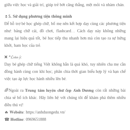
giữa việc học và giải trí, giúp trẻ bớt căng thẳng, mệt mỏi và nhàm chán.
🌷
5. Sử dụng phương tiện thông minh
Để hỗ trợ bé học ghép chữ, bố mẹ nên kết hợp dạy cùng các phương tiện
như: bảng chữ cái, đồ chơi, flashcard… Cách dạy này không những
mang lại hiệu quả tốt, bé học tiếp thu nhanh hơn mà còn tạo ra sự hứng
khởi, ham học của trẻ.
❌ *𝓛𝓾̛𝓾 𝔂́:
Dạy bé ghép chữ tiếng Việt không hẳn là quá khó, tuy nhiên cha mẹ cần
đồng hành cùng con khi học; phân chia thời gian biểu hợp lý và hạn chế
việc tạo áp lực học hành nhiều lên bé.
🌈Ngoài ra 𝐓𝐫𝐮𝐧𝐠 𝐭𝐚̂𝐦 𝐥𝐮𝐲𝐞̣̂𝐧 𝐜𝐡𝐮̛̃ đ𝐞̣𝐩 𝐀́𝐧𝐡 𝐃𝐮̛𝐨̛𝐧𝐠 còn rất những bài
chia sẻ bố ích khác. Hãy liên hệ với chúng tôi để khám phá thêm nhiều
điều thú vị!
🔥 𝐖𝐞𝐛𝐬𝐢𝐭𝐞: https://anhduongedu.vn/
☎ 𝐇𝐨𝐭𝐥𝐢𝐧𝐞: 0969651888