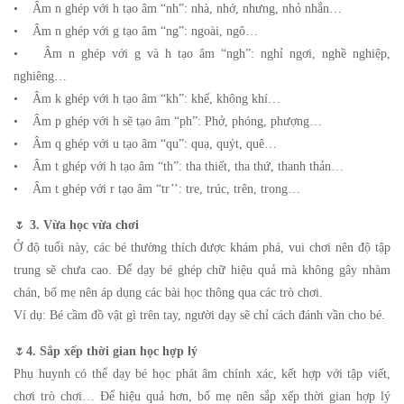
• Âm n ghép với h tạo âm “nh”: nhà, nhớ, nhưng, nhỏ nhắn…
• Âm n ghép với g tạo âm “ng”: ngoài, ngô…
• Âm n ghép với g và h tạo âm “ngh”: nghỉ ngơi, nghề nghiệp,
nghiêng…
• Âm k ghép với h tạo âm “kh”: khế, không khí…
• Âm p ghép với h sẽ tạo âm “ph”: Phở, phóng, phượng…
• Âm q ghép với u tạo âm “qu”: quạ, quýt, quê…
• Âm t ghép với h tạo âm “th”: tha thiết, tha thứ, thanh thản…
• Âm t ghép với r tạo âm “tr’’: tre, trúc, trên, trong…
🌷
3. Vừa học vừa chơi
Ở độ tuổi này, các bé thường thích được khám phá, vui chơi nên độ tập
trung sẽ chưa cao. Để dạy bé ghép chữ hiệu quả mà không gây nhàm
chán, bố mẹ nên áp dụng các bài học thông qua các trò chơi.
Ví dụ: Bé cầm đồ vật gì trên tay, người dạy sẽ chỉ cách đánh vần cho bé.
🌷
4. Sắp xếp thời gian học hợp lý
Phụ huynh có thể dạy bé học phát âm chính xác, kết hợp với tập viết,
chơi trò chơi… Để hiệu quả hơn, bố mẹ nên sắp xếp thời gian hợp lý