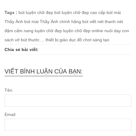
Tags :
bút luyện chữ đẹp
bút luyện chữ đẹp cao cấp
bút mài
Thầy Ánh
bút mài Thầy Ánh chính hãng
bút viết nét thanh nét
đậm
cẩm nang luyện chữ đẹp
luyện chữ đẹp online
nuôi dạy con
sách vở bút thước....
thiết bị giáo dục
đồ chơi sáng tạo
Chia sẻ bài viết:
VIẾT BÌNH LUẬN CỦA BẠN:
Tên:
Email: