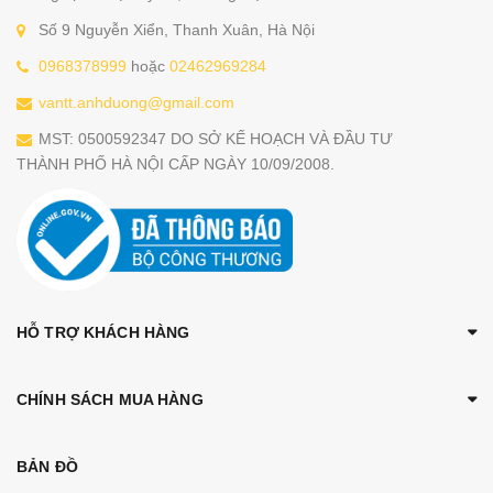
Số 9 Nguyễn Xiển, Thanh Xuân, Hà Nội
0968378999
hoặc
02462969284
vantt.anhduong@gmail.com
MST: 0500592347 DO SỞ KẾ HOẠCH VÀ ĐẦU TƯ
THÀNH PHỐ HÀ NỘI CẤP NGÀY 10/09/2008.
HỖ TRỢ KHÁCH HÀNG
CHÍNH SÁCH MUA HÀNG
BẢN ĐỒ