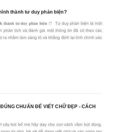
 hình thành tư duy phản biện?
𝐫𝐞̉ 𝐡𝐢̀𝐧𝐡 𝐭𝐡𝐚̀𝐧𝐡 𝐭𝐮̛ 𝐝𝐮𝐲 𝐩𝐡𝐚̉𝐧 𝐛𝐢𝐞̣̂𝐧 ⁉ Tư duy phản biện là một
m phân tích và đánh giá một thông tin đã có theo các
 ra nhằm làm sáng tỏ và khẳng định lại tính chính xác
ĐÚNG CHUẨN ĐỂ VIẾT CHỮ ĐẸP - CÁCH
i cây bút bố mẹ hãy dạy cho con cách cầm bút đúng.
ngay từ nhỏ, bé sẽ dễ dàng viết chữ và các ngón tay