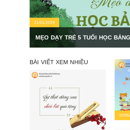
31/01/2024
MẸO DẠY TRẺ 5 TUỔI HỌC BẢN
BÀI VIẾT XEM NHIỀU
10/06