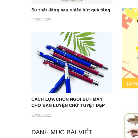
Sự thật đằng sau chiếc bút quà tặng
22/09/2023
13/04
CÁCH LỰA CHỌN NGÒI BÚT MÁY
CHO BẠN LUYỆN CHỮ TUYỆT ĐẸP
20/08/2022
DANH MỤC BÀI VIẾT