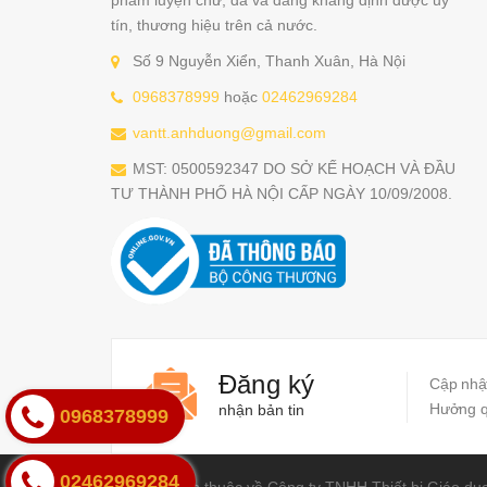
tín, thương hiệu trên cả nước.
Số 9 Nguyễn Xiển, Thanh Xuân, Hà Nội
0968378999
hoặc
02462969284
vantt.anhduong@gmail.com
MST: 0500592347 DO SỞ KẾ HOẠCH VÀ ĐẦU
TƯ THÀNH PHỐ HÀ NỘI CẤP NGÀY 10/09/2008.
Đăng ký
Cập nhật
Hưởng qu
nhận bản tin
0968378999
02462969284