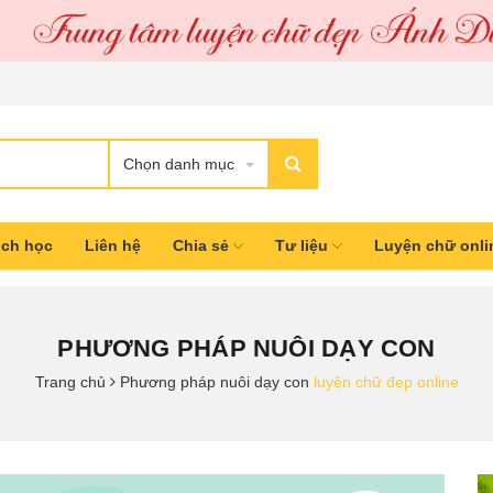
Chọn danh mục
ịch học
Liên hệ
Chia sẻ
Tư liệu
Luyện chữ onl
PHƯƠNG PHÁP NUÔI DẠY CON
Trang chủ
Phương pháp nuôi dạy con
luyện chữ đẹp online