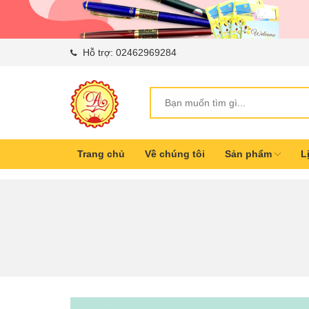
Hỗ trợ:
02462969284
Trang chủ
Về chúng tôi
Sản phẩm
L