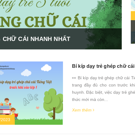
G CHỮ CÁI NHANH NHẤT
Bí kíp dạy trẻ ghép chữ cái
👀 Bí kíp dạy trẻ ghép chữ cái T
trang đầy đủ cho con trước k
huynh. Đặc biệt, việc dạy trẻ gh
thức mới mà còn...
Xem thêm
/2023