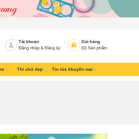
Tài khoản
Giỏ hàng
Đăng nhập
&
Đăng ký
(
0
)
Sản phẩm
ine
Thi chữ đẹp
Tin tức khuyến mại