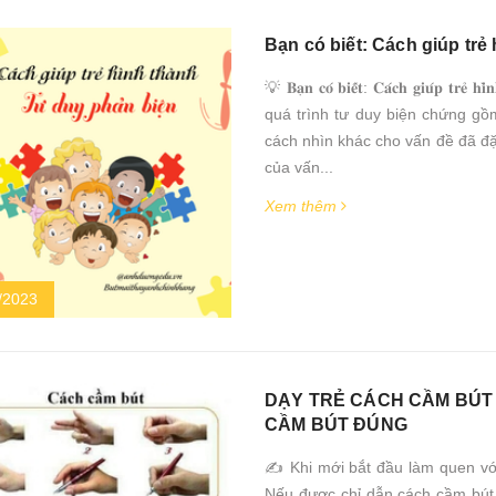
Bạn có biết: Cách giúp trẻ
💡 𝐁𝐚̣𝐧 𝐜𝐨́ 𝐛𝐢𝐞̂́𝐭: 𝐂𝐚́𝐜𝐡 𝐠𝐢𝐮́𝐩 𝐭
quá trình tư duy biện chứng gồ
cách nhìn khác cho vấn đề đã đặt
của vấn...
Xem thêm
/2023
DẠY TRẺ CÁCH CẦM BÚT 
CẦM BÚT ĐÚNG
✍️ Khi mới bắt đầu làm quen vớ
Nếu được chỉ dẫn cách cầm bút 